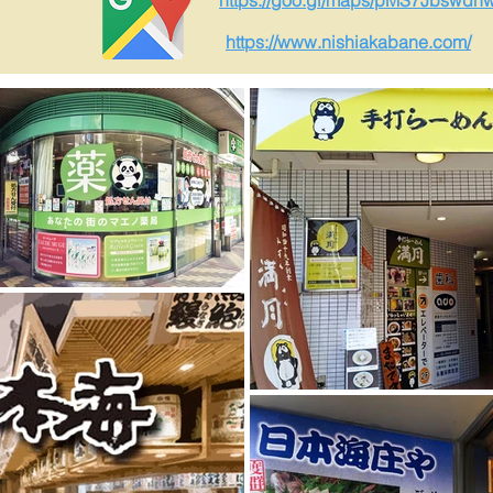
https://goo.gl/maps/pMS7Jbswd
https://www.nishiakabane.com/