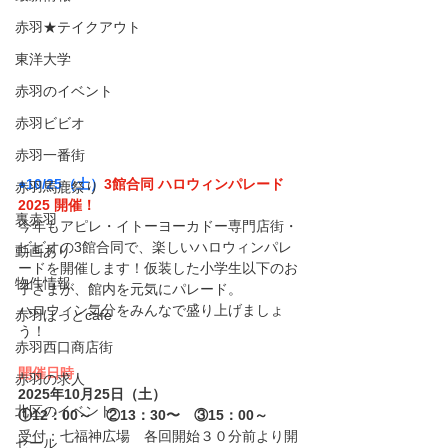
赤羽★テイクアウト
東洋大学
赤羽のイベント
赤羽ビビオ
赤羽一番街
●10/25（土）
3館合同 ハロウィンパレード 
赤羽馬鹿祭り
2025 開催！
裏赤羽
今年もアピレ・イトーヨーカドー専門店街・
ビビオの3館合同で、楽しいハロウィンパレ
動画あり
ードを開催します！仮装した小学生以下のお
物件情報
子さまが、館内を元気にパレード。
ハロウィン気分をみんなで盛り上げましょ
赤羽ほっとcafe
う！
赤羽西口商店街
開催日時
赤羽の求人
2025年10月25日（土）
北区のイベント
①12：00～　②13：30〜　③15：00～
受付：七福神広場　各回開始３０分前より開
セール