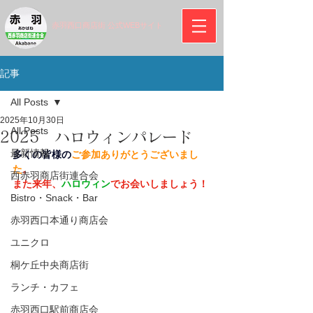
赤羽西口商店街 公式WEBサイト
記事
All Posts
2025年10月30日
All Posts
2025 ハロウィンパレード
最新情報
多くの皆様の
ご参加ありがとうございまし
た
。
西赤羽商店街連合会
また来年、
ハロウィン
でお会いしましょう！
Bistro・Snack・Bar
赤羽西口本通り商店会
ユニクロ
桐ケ丘中央商店街
ランチ・カフェ
赤羽西口駅前商店会