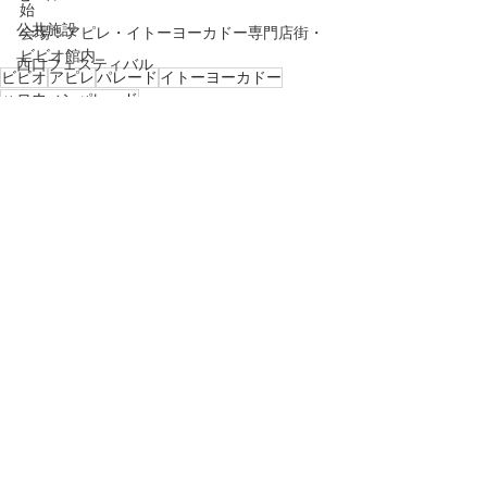
始
公共施設
会場：アピレ・イトーヨーカドー専門店街・
ビビオ館内
西口フェスティバル
ビビオ
アピレ
パレード
イトーヨーカドー
ハロウィンパレード
最新情報
西赤羽商店街連合会
アピレ
すべて表示
最新記事