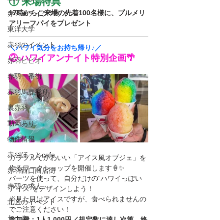
① 来場特典
17時からご来場の先着100名様に、プルメリ
赤羽★テイクアウト
アリーフパイをプレゼント
東洋大学
赤羽のイベント
＼ハワイ気分をお持ち帰り♪／
② ハワイアンナイト特別企画🌴
赤羽ビビオ
赤羽一番街
赤羽馬鹿祭り
裏赤羽
動画あり
物件情報
赤羽ほっとcafe
カラフルでかわいい「アイス風オブジェ」を
作るワークショップを開催します🍦✨
赤羽西口商店街
パーツを使って、自分だけの“ハワイっぽい
赤羽の求人
アイス”をデザインしよう！
※見た目はアイスですが、食べられませんの
北区のイベント
でご注意ください！
セール
参加費：1人1,000円／規定数に達し次第、終