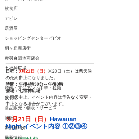
飲食店
アピレ
居酒屋
ショッピングセンタービビオ
桐ヶ丘商店街
赤羽台団地商店会
七福神広場
日程：
9月21日（日）
※20日（土）は悪天候
のため中止になりました。
イベント
時間：午後4時30分～午後8時
焼肉・アジアン・中華・拉麺
会場：七福神広場
※雨天中止。イベント内容は予告なく変更・
飲食店
中止となる場合がございます。
食品販売・物販・サービス
物販
９月21日（日）
Hawaiian 
Night イベント内容 ①②③④
新店舗紹介
最新情報