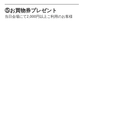
⑤お買物券プレゼント
当日会場にて2,000円以上ご利用のお客様
に、
ビビオ飲食店街で使える500円分のお買物券
をプレゼント！
ハワイの魅力がぎゅっと詰まった2日間。
ご家族やご友人と一緒に、ぜひ七福神広場へ
お越しください！
イベント
七福神広場
ステージショー
Hawaiian
ハワイ
ワークショップ
西赤羽商店街連合会
ショッピングセンタービビオ
イベント
すべて表示
最新記事