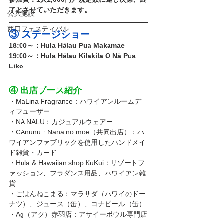
了とさせていただきます。
公共施設
西口フェスティバル
③ ステージショー
18:00～：Hula Hālau Pua Makamae
19:00～：Hula Hālau Kilakila O Nā Pua 
Liko
④ 出店ブース紹介
・
MaLina Fragrance
：ハワイアンルームデ
ィフューザー
・NA NALU：カジュアルウェアー
・CAnunu・Nana no moe（共同出店）：ハ
ワイアンファブリックを使用したハンドメイ
ド雑貨・カード
・Hula & Hawaiian shop KuKui：リゾートフ
ァッション、フラダンス用品、ハワイアン雑
貨
・ごはんねこまる：マラサダ（ハワイのドー
ナツ）、ジュース（缶）、コナビール（缶）
・Ag（アグ）赤羽店：アサイーボウル専門店