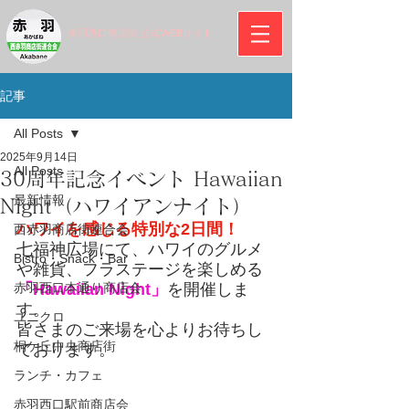
赤羽西口商店街 公式WEBサイト
記事
All Posts
2025年9月14日
All Posts
30周年記念イベント Hawaiian
最新情報
Night（ハワイアンナイト）
ハワイを感じる特別な2日間！
西赤羽商店街連合会
七福神広場にて、ハワイのグルメ
Bistro・Snack・Bar
や雑貨、フラステージを楽しめる
赤羽西口本通り商店会
「Hawaiian Night」
を開催しま
す。
ユニクロ
皆さまのご来場を心よりお待ちし
桐ケ丘中央商店街
ております。
ランチ・カフェ
赤羽西口駅前商店会