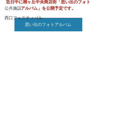
近日中に桐ヶ丘中央商店街「思い出のフォト
アルバム」を公開予定です。
公共施設
西口フェスティバル
思い出のフォトアルバム
桐ヶ丘商店街
解散
最新情報
桐ケ丘中央商店街
すべて表示
最新記事