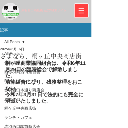
赤羽西口商店街 公式WEBサイト
記事
All Posts
2025年6月16日
All Posts
さよなら、桐ヶ丘中央商店街
最新情報
桐ヶ丘商業協同組合は、令和6年11
月29日の臨時総会で解散しまし
西赤羽商店街連合会
た。
Bistro・Snack・Bar
清算組合になり、残務整理をおこ
ない、
赤羽西口本通り商店会
令和7年3月31日で法的にも完全に
ユニクロ
消滅いたしました。
桐ケ丘中央商店街
ランチ・カフェ
赤羽西口駅前商店会