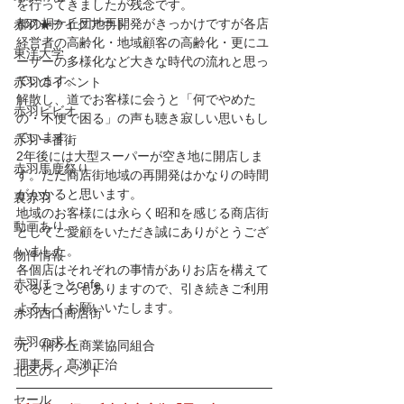
を行ってきましたが残念です。
都の桐ケ丘団地再開発がきっかけですが各店
赤羽★テイクアウト
経営者の高齢化・地域顧客の高齢化・更にユ
東洋大学
ーザーの多様化など大きな時代の流れと思っ
ています。
赤羽のイベント
解散し、道でお客様に会うと「何でやめた
赤羽ビビオ
の・不便で困る」の声も聴き寂しい思いもし
ています。
赤羽一番街
2年後には大型スーパーが空き地に開店しま
赤羽馬鹿祭り
す。ただ商店街地域の再開発はかなりの時間
がかかると思います。
裏赤羽
地域のお客様には永らく昭和を感じる商店街
動画あり
としてご愛顧をいただき誠にありがとうござ
いました。
物件情報
各個店はそれぞれの事情がありお店を構えて
赤羽ほっとcafe
いるところもありますので、引き続きご利用
よろしくお願いいたします。
赤羽西口商店街
赤羽の求人
元　桐ケ丘商業協同組合
理事長　髙瀨正治
北区のイベント
セール