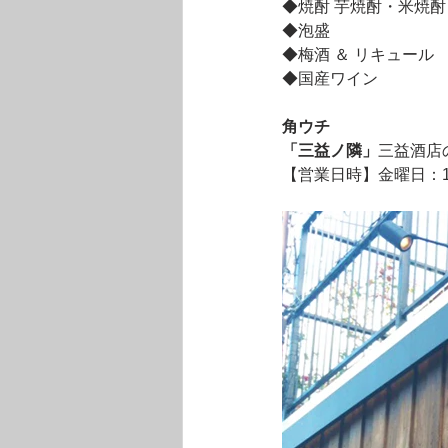
◆焼酎 芋焼酎・米焼
◆泡盛
◆梅酒 ＆ リキュール
◆国産ワイン
角ウチ
「三益ノ隣」
三益酒店
【営業日時】金曜日：1