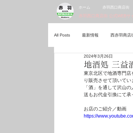
ホーム
赤羽西口商店街
赤羽西口商店街 公式WEBサ
All Posts
最新情報
西赤羽商店
2024年3月26日
ランチ・カフェ
赤羽西口駅前
地酒処 三益
東京北区で地酒専門店
り販売させて頂いてい
赤羽台団地商店会
七福神広場
「酒」を通して沢山の
送もお代金引換にて承
物販
新店舗紹介
最新情
お店のご紹介／動画
https://www.youtube.
赤羽馬鹿祭り
裏赤羽
動