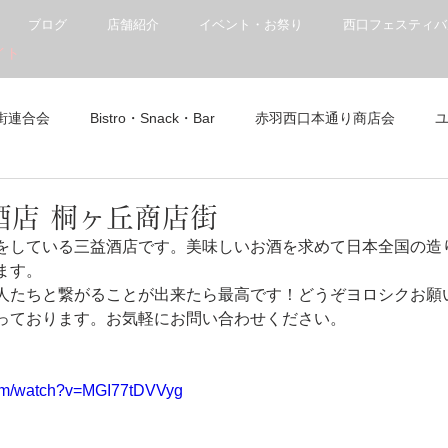
ブログ
店舗紹介
イベント・お祭り
西口フェスティバ
イト
街連合会
Bistro・Snack・Bar
赤羽西口本通り商店会
商店会
飲食店
アピレ
居酒屋
ショッピングセン
酒店 桐ヶ丘商店街
をしている三益酒店です。美味しいお酒を求めて日本全国の造
ます。
イベント
焼肉・アジアン・中華・拉麺
飲食店
人たちと繋がることが出来たら最高です！どうぞヨロシクお願
っております。お気軽にお問い合わせください。
報
赤羽★テイクアウト
東洋大学
赤羽のイベント
com/watch?v=MGI77tDVVyg
画あり