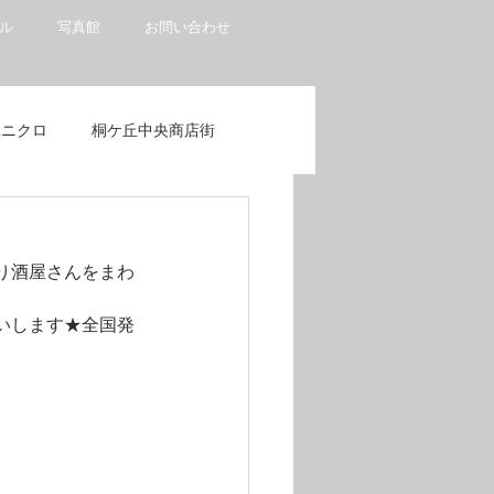
ル
写真館
お問い合わせ
ユニクロ
桐ケ丘中央商店街
タービビオ
桐ヶ丘商店街
り酒屋さんをまわ
食品販売・物販・サービス
いします★全国発
赤羽ビビオ
赤羽一番街