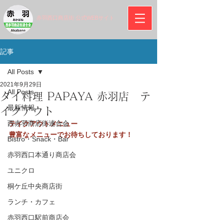
赤羽西口商店街 公式WEBサイト
記事
All Posts
2021年9月29日
All Posts
タイ料理 PAPAYA 赤羽店 テ
最新情報
イクアウト
西赤羽商店街連合会
テイクアウトメニュー
​豊富なメニューでお待ちしております！
Bistro・Snack・Bar
赤羽西口本通り商店会
ユニクロ
桐ケ丘中央商店街
ランチ・カフェ
赤羽西口駅前商店会