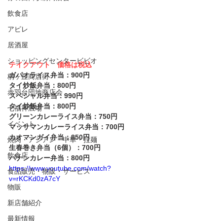
飲食店
アピレ
居酒屋
ショッピングセンタービビオ
テイクアウト　価格は税込
ガパオライス弁当：900円
桐ヶ丘商店街
タイ炒飯弁当：800円
赤羽台団地商店会
スペシャル弁当：990円
タイ炒飯弁当：800円
七福神広場
グリーンカレーライス弁当：750円
イベント
マッサマンカレーライス弁当：700円
カオマンガイ弁当：850円
焼肉・アジアン・中華・拉麺
生春巻き弁当（6個）：700円
飲食店
パナンカレー弁当：800円
https://www.youtube.com/watch?
食品販売・物販・サービス
v=rKCKd0zA7cY
物販
新店舗紹介
最新情報