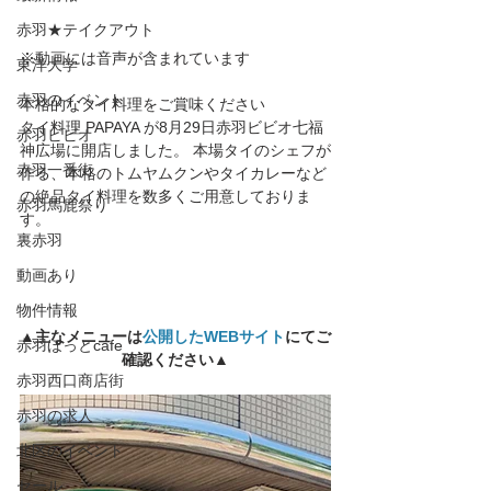
赤羽★テイクアウト
※動画には音声が含まれています
東洋大学
赤羽のイベント
本格的なタイ料理をご賞味ください
タイ料理 PAPAYA が8月29日赤羽ビビオ七福
赤羽ビビオ
神広場に開店しました。 本場タイのシェフが
赤羽一番街
作る、本格のトムヤムクンやタイカレーなど
の絶品タイ料理を数多くご用意しておりま
赤羽馬鹿祭り
す。
裏赤羽
動画あり
物件情報
▲主なメニューは
公開したWEBサイト
にてご
赤羽ほっとcafe
確認ください▲
赤羽西口商店街
赤羽の求人
北区のイベント
セール